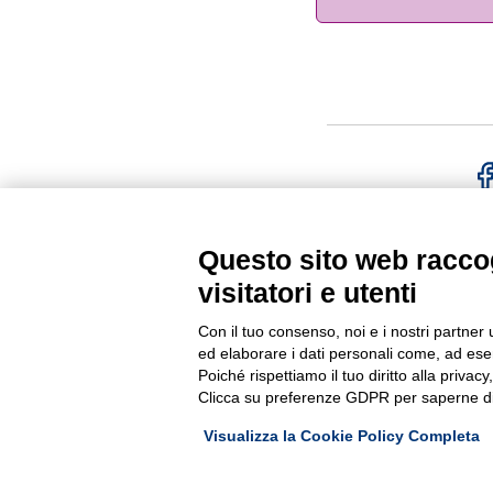
FACE
Questo sito web raccog
visitatori e utenti
G.F.N. SRL
Via Frattina, 3 – 35011 CAM
Con il tuo consenso, noi e i nostri partner 
+39.049.9200196
Tel
| Fax +3
ed elaborare i dati personali come, ad esem
C.F. – P.Iva e Reg. Imp. PD 023
Poiché rispettiamo il tuo diritto alla privacy
Cap. Soc. € 100.000,00 i.v.
Clicca su preferenze GDPR per saperne di
Cookie policy
Privacy poli
–
Visualizza la Cookie Policy Completa