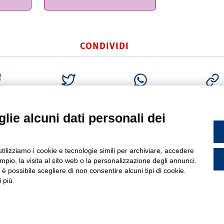
CONDIVIDI
BOOK
TWITTER
WHATSAPP
COPIA LI
lie alcuni dati personali dei
PROFILO
P
PODARSEGO (PD)
utilizziamo i cookie e tecnologie simili per archiviare, accedere
Chi siamo
I
info@gfn.it
9.049.5564050 |
pio, la visita al sito web o la personalizzazione degli annunci.
Come raggiungerci
22290285 | R.E.A. PD 221448
P
, è possibile scegliere di non consentire alcuni tipi di cookie.
Faq
N
 più.
News
cy
M
Rete vendita
Area riservata