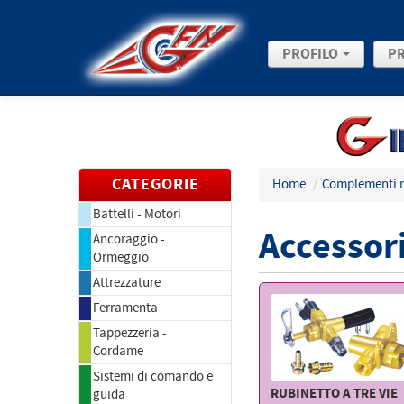
PROFILO
P
CATEGORIE
Home
/
Complementi 
Battelli - Motori
Accessori
Ancoraggio -
Ormeggio
Attrezzature
Ferramenta
Tappezzeria -
Cordame
Sistemi di comando e
RUBINETTO A TRE VIE
guida