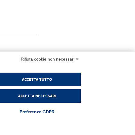
NK
Rifiuta cookie non necessari ✕
ACCETTA TUTTO
RODOTTI
Login
ndice visivo
ACCETTA NECESSARI
romozioni
ovità
Preferenze GDPR
anuali