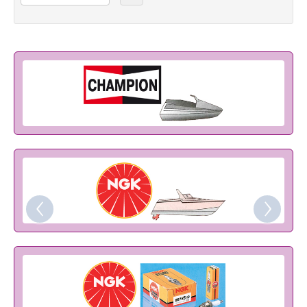
Elettricità - Segnalazione
Elettronica - Strumentazione
Arredo - Oggettistica
Sicurezza - Sport
Lubrificanti - Collanti - Vernici - Detergenti
Outlet
‹
›