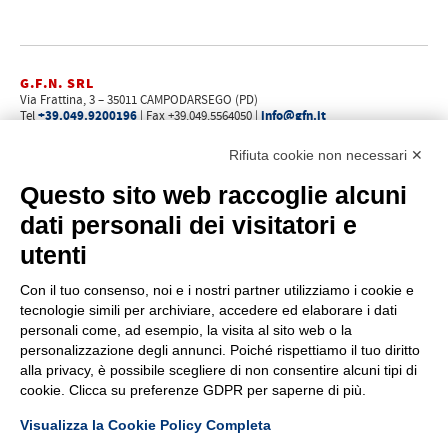
G.F.N. SRL
Via Frattina, 3 – 35011 CAMPODARSEGO (PD)
+39.049.9200196
info@gfn.it
Tel
| Fax +39.049.5564050 |
C.F. – P.Iva e Reg. Imp. PD 02322290285 | R.E.A. PD 221448
Cap. Soc. € 100.000,00 i.v.
Rifiuta cookie non necessari ✕
Cookie policy
Privacy policy
–
Questo sito web raccoglie alcuni
PROFILO
dati personali dei visitatori e
Chi siamo
utenti
Come raggiungerci
Faq
Con il tuo consenso, noi e i nostri partner utilizziamo i cookie e
News
tecnologie simili per archiviare, accedere ed elaborare i dati
Rete vendita
personali come, ad esempio, la visita al sito web o la
Area riservata
personalizzazione degli annunci. Poiché rispettiamo il tuo diritto
alla privacy, è possibile scegliere di non consentire alcuni tipi di
PRODOTTI
cookie. Clicca su preferenze GDPR per saperne di più.
Indice visivo
Visualizza la Cookie Policy Completa
Promozioni