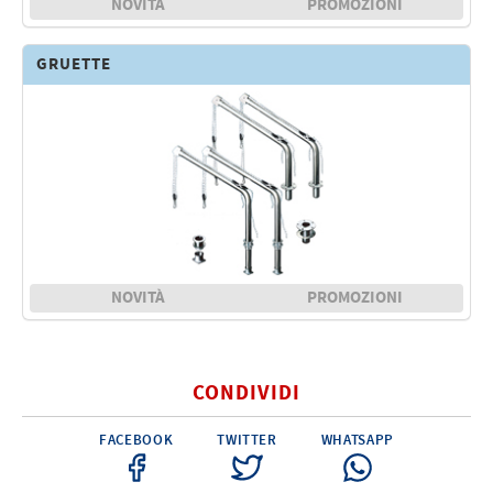
NOVITÀ
PROMOZIONI
Elettricità - Segnalazione
Elettronica - Strumentazione
GRUETTE
Arredo - Oggettistica
Sicurezza - Sport
Lubrificanti - Collanti - Vernici - Detergenti
Outlet
NOVITÀ
PROMOZIONI
CONDIVIDI
FACEBOOK
TWITTER
WHATSAPP