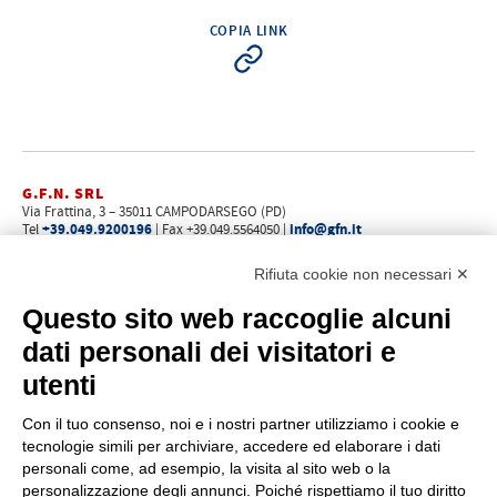
COPIA LINK
G.F.N. SRL
Via Frattina, 3 – 35011 CAMPODARSEGO (PD)
+39.049.9200196
info@gfn.it
Tel
| Fax +39.049.5564050 |
C.F. – P.Iva e Reg. Imp. PD 02322290285 | R.E.A. PD 221448
Cap. Soc. € 100.000,00 i.v.
Rifiuta cookie non necessari ✕
Cookie policy
Privacy policy
–
Questo sito web raccoglie alcuni
PROFILO
dati personali dei visitatori e
Chi siamo
utenti
Come raggiungerci
Faq
Con il tuo consenso, noi e i nostri partner utilizziamo i cookie e
News
tecnologie simili per archiviare, accedere ed elaborare i dati
Rete vendita
personali come, ad esempio, la visita al sito web o la
Area riservata
personalizzazione degli annunci. Poiché rispettiamo il tuo diritto