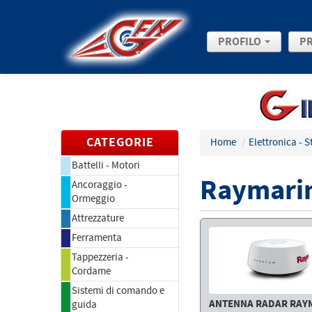
PROFILO
P
CATEGORIE
Home
/
Elettronica - 
Battelli - Motori
Raymarin
Ancoraggio -
Ormeggio
Attrezzature
Ferramenta
Tappezzeria -
Cordame
Sistemi di comando e
ANTENNA RADAR RAY
guida