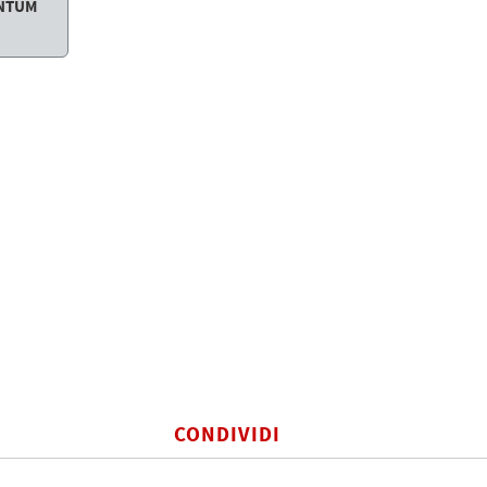
ANTUM
CONDIVIDI
BOOK
TWITTER
WHATSAPP
COPIA LI