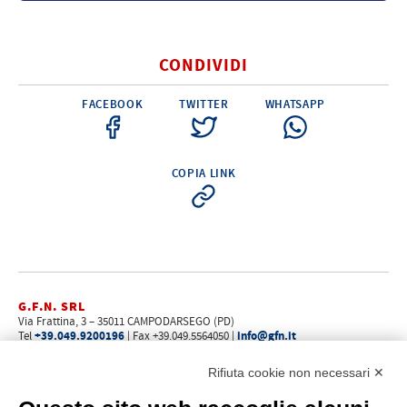
Elettricità - Segnalazione
Elettronica - Strumentazione
CONDIVIDI
Arredo - Oggettistica
Sicurezza - Sport
FACEBOOK
TWITTER
WHATSAPP
Lubrificanti - Collanti - Vernici - Detergenti
Outlet
COPIA LINK
G.F.N. SRL
Via Frattina, 3 – 35011 CAMPODARSEGO (PD)
+39.049.9200196
info@gfn.it
Tel
| Fax +39.049.5564050 |
C.F. – P.Iva e Reg. Imp. PD 02322290285 | R.E.A. PD 221448
Cap. Soc. € 100.000,00 i.v.
Rifiuta cookie non necessari ✕
Cookie policy
Privacy policy
–