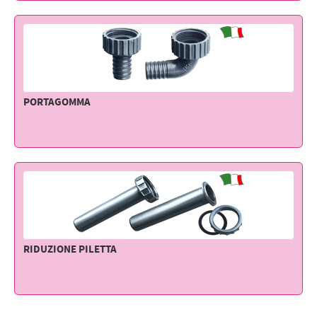
Elettricità - Segnalazione
Elettronica - Strumentazione
Arredo - Oggettistica
Sicurezza - Sport
PORTAGOMMA
Lubrificanti - Collanti - Vernici - Detergenti
Outlet
RIDUZIONE PILETTA