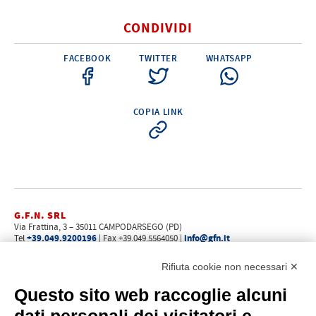
CONDIVIDI
FACEBOOK
TWITTER
WHATSAPP
COPIA LINK
G.F.N. SRL
Via Frattina, 3 – 35011 CAMPODARSEGO (PD)
+39.049.9200196
info@gfn.it
Tel
| Fax +39.049.5564050 |
C.F. – P.Iva e Reg. Imp. PD 02322290285 | R.E.A. PD 221448
Cap. Soc. € 100.000,00 i.v.
Rifiuta cookie non necessari ✕
Cookie policy
Privacy policy
–
Questo sito web raccoglie alcuni
PROFILO