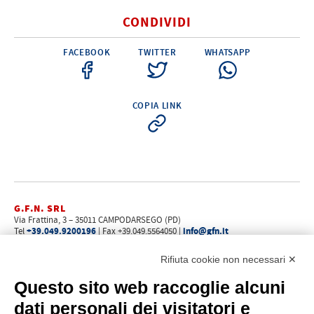
Elettricità - Segnalazione
CONDIVIDI
Elettronica - Strumentazione
FACEBOOK
TWITTER
WHATSAPP
Arredo - Oggettistica
Sicurezza - Sport
Lubrificanti - Collanti - Vernici - Detergenti
COPIA LINK
Outlet
G.F.N. SRL
Via Frattina, 3 – 35011 CAMPODARSEGO (PD)
+39.049.9200196
info@gfn.it
Tel
| Fax +39.049.5564050 |
C.F. – P.Iva e Reg. Imp. PD 02322290285 | R.E.A. PD 221448
Cap. Soc. € 100.000,00 i.v.
Rifiuta cookie non necessari ✕
Cookie policy
Privacy policy
–
Questo sito web raccoglie alcuni
PROFILO
dati personali dei visitatori e
Chi siamo