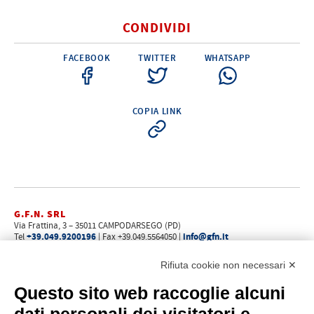
CONDIVIDI
FACEBOOK
TWITTER
WHATSAPP
COPIA LINK
G.F.N. SRL
Via Frattina, 3 – 35011 CAMPODARSEGO (PD)
+39.049.9200196
info@gfn.it
Tel
| Fax +39.049.5564050 |
C.F. – P.Iva e Reg. Imp. PD 02322290285 | R.E.A. PD 221448
Cap. Soc. € 100.000,00 i.v.
Rifiuta cookie non necessari ✕
Cookie policy
Privacy policy
–
Questo sito web raccoglie alcuni
PROFILO