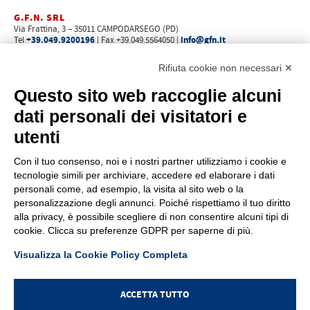
G.F.N. SRL
Via Frattina, 3 – 35011 CAMPODARSEGO (PD)
+39.049.9200196
info@gfn.it
Tel
| Fax +39.049.5564050 |
C.F. – P.Iva e Reg. Imp. PD 02322290285 | R.E.A. PD 221448
Cap. Soc. € 100.000,00 i.v.
Rifiuta cookie non necessari ✕
Cookie policy
Privacy policy
–
Questo sito web raccoglie alcuni
PROFILO
dati personali dei visitatori e
Chi siamo
utenti
Come raggiungerci
Faq
Con il tuo consenso, noi e i nostri partner utilizziamo i cookie e
News
tecnologie simili per archiviare, accedere ed elaborare i dati
Rete vendita
personali come, ad esempio, la visita al sito web o la
Area riservata
personalizzazione degli annunci. Poiché rispettiamo il tuo diritto
alla privacy, è possibile scegliere di non consentire alcuni tipi di
PRODOTTI
cookie. Clicca su preferenze GDPR per saperne di più.
Indice visivo
Visualizza la Cookie Policy Completa
Promozioni
Novità
Manuali
ACCETTA TUTTO