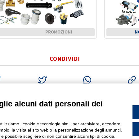
PROMOZIONI
N
CONDIVIDI
BOOK
TWITTER
WHATSAPP
COPIA LI
lie alcuni dati personali dei
PROFILO
P
PODARSEGO (PD)
utilizziamo i cookie e tecnologie simili per archiviare, accedere
Chi siamo
I
info@gfn.it
9.049.5564050 |
pio, la visita al sito web o la personalizzazione degli annunci.
Come raggiungerci
22290285 | R.E.A. PD 221448
P
, è possibile scegliere di non consentire alcuni tipi di cookie.