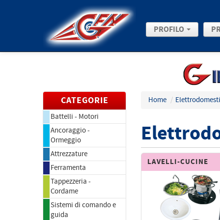
PROFILO
P
CATEGORIE
Home
/
Elettrodomesti
Battelli - Motori
Elettrodo
Ancoraggio -
Ormeggio
Attrezzature
LAVELLI-CUCINE
Ferramenta
Tappezzeria -
Cordame
Sistemi di comando e
guida