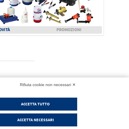
OVITÀ
PROMOZIONI
NK
Rifiuta cookie non necessari ✕
ACCETTA TUTTO
RODOTTI
Login
ndice visivo
ACCETTA NECESSARI
romozioni