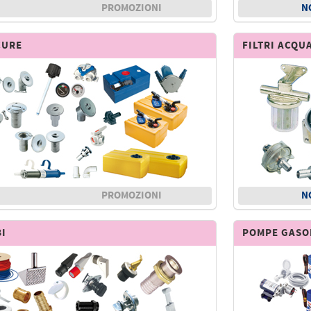
PROMOZIONI
N
CURE
FILTRI ACQU
PROMOZIONI
N
BI
POMPE GASOL