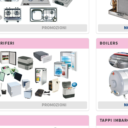
PROMOZIONI
N
ORIFERI
BOILERS
PROMOZIONI
N
TAPPI IMBA