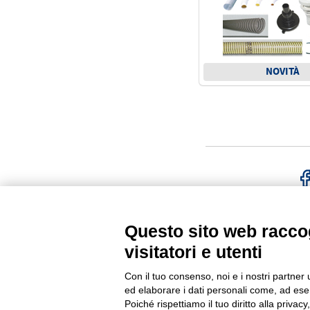
NOVITÀ
FACE
Questo sito web raccog
visitatori e utenti
G.F.N. SRL
Via Frattina, 3 – 35011 CAM
Con il tuo consenso, noi e i nostri partner 
+39.049.9200196
Tel
| Fax +3
ed elaborare i dati personali come, ad esem
C.F. – P.Iva e Reg. Imp. PD 023
Poiché rispettiamo il tuo diritto alla privacy
Cap. Soc. € 100.000,00 i.v.