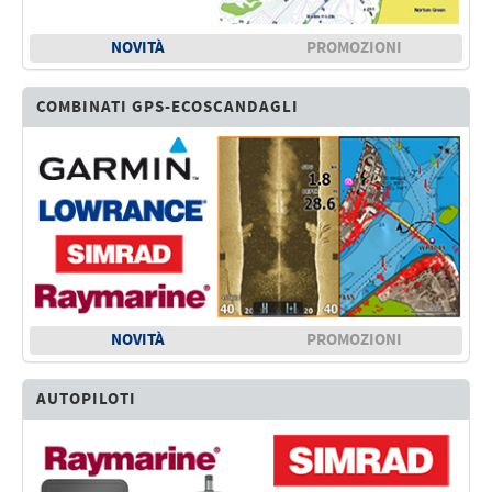
Elettricità - Segnalazione
Elettronica - Strumentazione
NOVITÀ
PROMOZIONI
Arredo - Oggettistica
COMBINATI GPS-ECOSCANDAGLI
Sicurezza - Sport
Lubrificanti - Collanti - Vernici - Detergenti
Outlet
NOVITÀ
PROMOZIONI
AUTOPILOTI