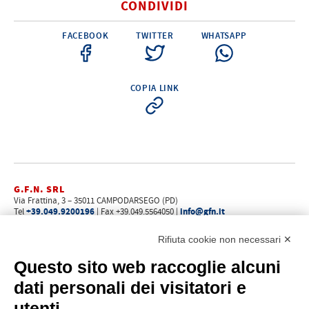
CONDIVIDI
FACEBOOK
TWITTER
WHATSAPP
COPIA LINK
G.F.N. SRL
Via Frattina, 3 – 35011 CAMPODARSEGO (PD)
+39.049.9200196
info@gfn.it
Tel
| Fax +39.049.5564050 |
C.F. – P.Iva e Reg. Imp. PD 02322290285 | R.E.A. PD 221448
Cap. Soc. € 100.000,00 i.v.
Rifiuta cookie non necessari ✕
Cookie policy
Privacy policy
–
Questo sito web raccoglie alcuni
PROFILO
dati personali dei visitatori e
Chi siamo
utenti
Come raggiungerci