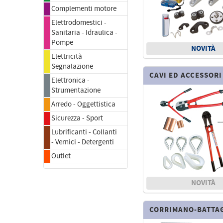
Complementi motore
Elettrodomestici -
Sanitaria - Idraulica -
Pompe
NOVITÀ
Elettricità -
Segnalazione
CAVI ED ACCESSORI
Elettronica -
Strumentazione
Arredo - Oggettistica
Sicurezza - Sport
Lubrificanti - Collanti
- Vernici - Detergenti
Outlet
NOVITÀ
CORRIMANO-BATTAG