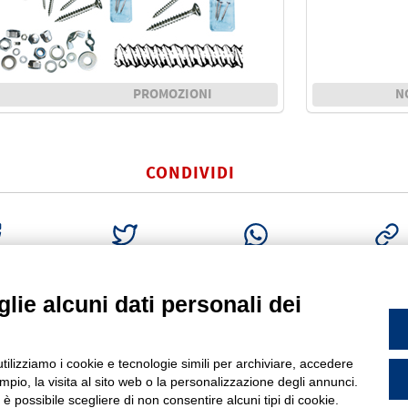
PROMOZIONI
N
CONDIVIDI
BOOK
TWITTER
WHATSAPP
COPIA LI
lie alcuni dati personali dei
PROFILO
P
PODARSEGO (PD)
utilizziamo i cookie e tecnologie simili per archiviare, accedere
Chi siamo
I
info@gfn.it
9.049.5564050 |
pio, la visita al sito web o la personalizzazione degli annunci.
Come raggiungerci
22290285 | R.E.A. PD 221448
P
, è possibile scegliere di non consentire alcuni tipi di cookie.