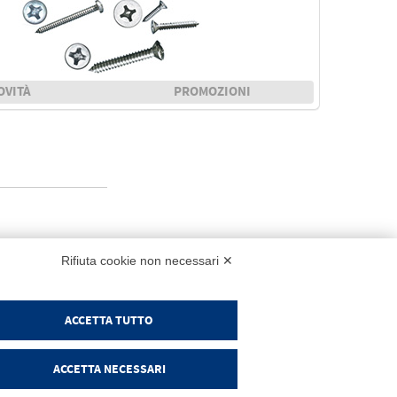
OVITÀ
PROMOZIONI
NK
Rifiuta cookie non necessari ✕
ACCETTA TUTTO
RODOTTI
Login
ndice visivo
ACCETTA NECESSARI
romozioni