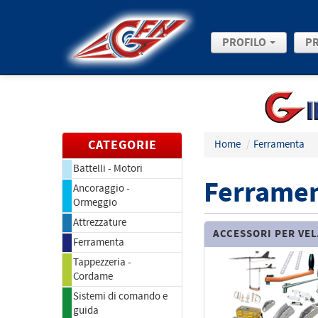
PROFILO
P
CATEGORIE
Home
/
Ferramenta
Battelli - Motori
Ferrame
Ancoraggio -
Ormeggio
Attrezzature
ACCESSORI PER VE
Ferramenta
Tappezzeria -
Cordame
Sistemi di comando e
guida