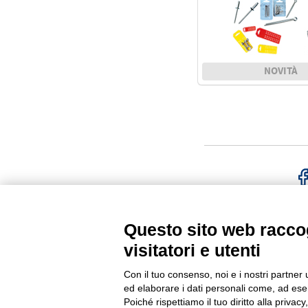
NOVITÀ
FACE
Questo sito web raccog
visitatori e utenti
G.F.N. SRL
Via Frattina, 3 – 35011 CAM
Con il tuo consenso, noi e i nostri partner 
+39.049.9200196
Tel
| Fax +3
ed elaborare i dati personali come, ad esem
C.F. – P.Iva e Reg. Imp. PD 023
Poiché rispettiamo il tuo diritto alla privacy
Cap. Soc. € 100.000,00 i.v.