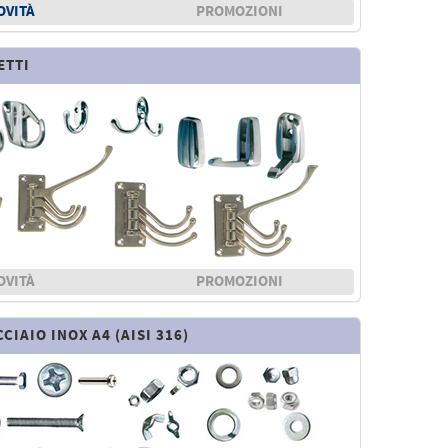
OVITÀ
PROMOZIONI
ETTI
OVITÀ
PROMOZIONI
CCIAIO INOX A4 (AISI 316)