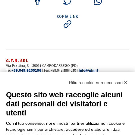
COPIA LINK
G.F.N. SRL
Via Frattina, 3 – 35011 CAMPODARSEGO (PD)
+39.049.9200196
info@gfn.it
Tel
| Fax +39.049.5564050 |
C.F. – P.Iva e Reg. Imp. PD 02322290285 | R.E.A. PD 221448
Cap. Soc. € 100.000,00 i.v.
Rifiuta cookie non necessari ✕
Cookie policy
Privacy policy
–
Questo sito web raccoglie alcuni
PROFILO
dati personali dei visitatori e
Chi siamo
utenti
Come raggiungerci
Faq
Con il tuo consenso, noi e i nostri partner utilizziamo i cookie e
News
tecnologie simili per archiviare, accedere ed elaborare i dati
Rete vendita